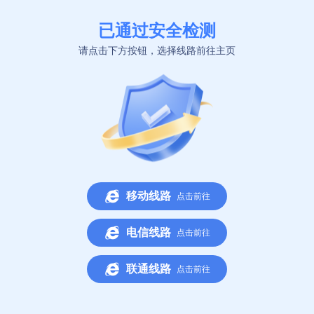
已通过安全检测
请点击下方按钮，选择线路前往主页
移动线路
点击前往
电信线路
点击前往
联通线路
点击前往